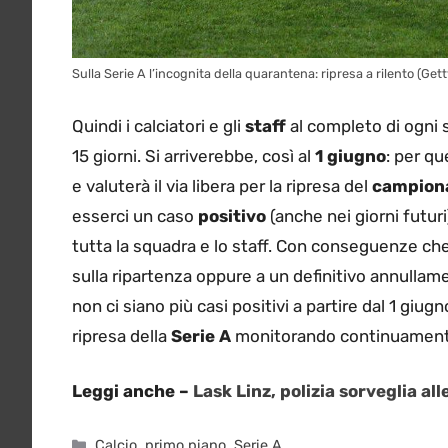
Sulla Serie A l’incognita della quarantena: ripresa a rilento (Get
Quindi i calciatori e gli
staff
al completo di ogni
15 giorni. Si arriverebbe, così al
1 giugno
: per qu
e valuterà il via libera per la ripresa del
campion
esserci un caso
positivo
(anche nei giorni futu
tutta la squadra e lo staff. Con conseguenze che 
sulla ripartenza oppure a un definitivo annullame
non ci siano più casi positivi a partire dal 1 giu
ripresa della
Serie A
monitorando continuamente
Leggi anche –
Lask Linz, polizia sorveglia 
Categorie
Calcio
,
primo piano
,
Serie A