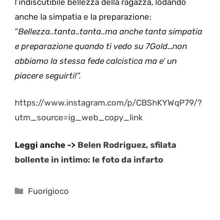
l’indiscutibile bellezza della ragazza, lodando
anche la simpatia e la preparazione:
“
Bellezza..tanta..tanta..ma anche tanta simpatia
e preparazione quando ti vedo su 7Gold…non
abbiamo la stessa fede calcistica ma e’ un
piacere seguirti!”.
https://www.instagram.com/p/CBShKYWqP79/?
utm_source=ig_web_copy_link
Leggi anche ->
Belen Rodriguez, sfilata
bollente in intimo: le foto da infarto
Categorie
Fuorigioco