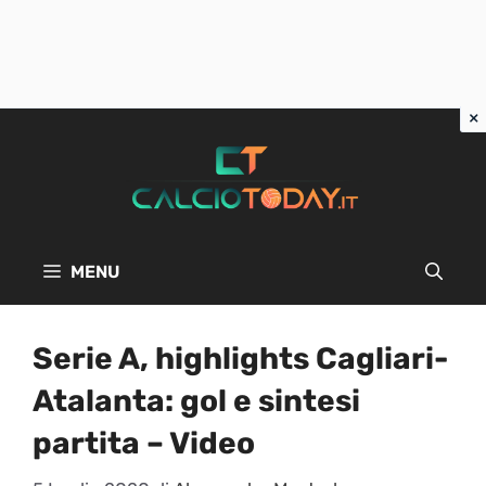
Vai
al
contenuto
MENU
Serie A, highlights Cagliari-
Atalanta: gol e sintesi
partita – Video