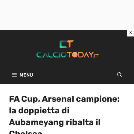
Vai
al
contenuto
MENU
FA Cup, Arsenal campione:
la doppietta di
Aubameyang ribalta il
Chelsea