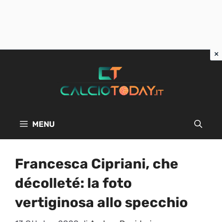
Vai
al
contenuto
MENU
Francesca Cipriani, che
décolleté: la foto
vertiginosa allo specchio