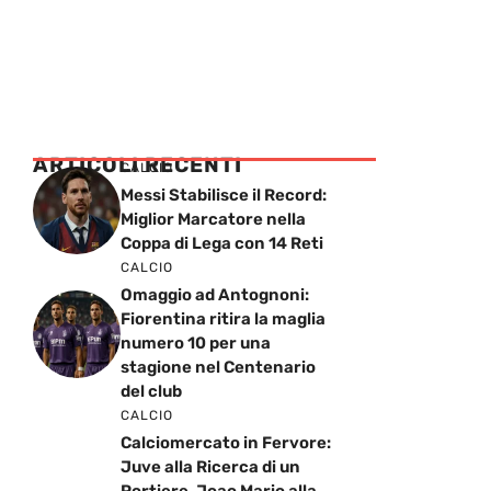
ARTICOLI RECENTI
CALCIO
Messi Stabilisce il Record:
Miglior Marcatore nella
Coppa di Lega con 14 Reti
CALCIO
Omaggio ad Antognoni:
Fiorentina ritira la maglia
numero 10 per una
stagione nel Centenario
del club
CALCIO
Calciomercato in Fervore:
Juve alla Ricerca di un
Portiere, Joao Mario alla