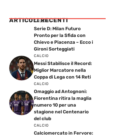
ARTICOLI RECENTI
CALCIO
Serie D: Milan Futuro
Pronto per la Sfida con
Chievo e Piacenza – Ecco i
Gironi Sorteggiati
CALCIO
Messi Stabilisce il Record:
Miglior Marcatore nella
Coppa di Lega con 14 Reti
CALCIO
Omaggio ad Antognoni:
Fiorentina ritira la maglia
numero 10 per una
stagione nel Centenario
del club
CALCIO
Calciomercato in Fervore: