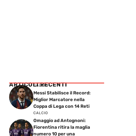
ARTICOLI RECENTI
CALCIO
Messi Stabilisce il Record:
Miglior Marcatore nella
Coppa di Lega con 14 Reti
CALCIO
Omaggio ad Antognoni:
Fiorentina ritira la maglia
numero 10 per una