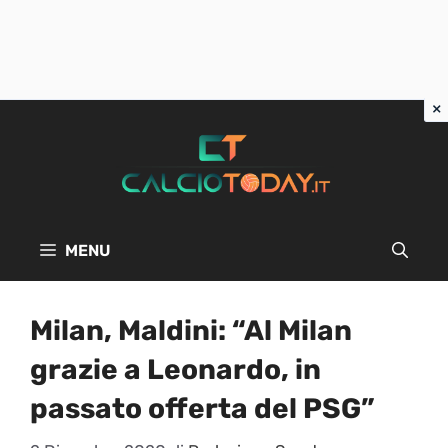
Vai
al
contenuto
MENU
Milan, Maldini: “Al Milan
grazie a Leonardo, in
passato offerta del PSG”