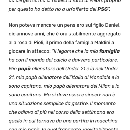
da diirgente, ma ci tenevo a farlo al Milan, proprio
per questo ho detto no a un’offerta del
PSG
“.
Non poteva mancare un pensiero sul figlio Daniel,
diciannove anni, che è ora stabilmente aggregato
alla rosa di Pioli, il primo della famiglia Maldini a
giocare in attacco:
“Il legame che la mia
famiglia
ha con il mondo del calcio è davvero particolare.
Mio
papà
allenatore dell’Under 21 e io nell’Under
21, mio papà allenatore dell’Italia al Mondiale e io
sono capitano, mio papà allenatore del Milan e io
sono capitano. Ma si deve essere sinceri: non è
una situazione semplice da gestire. Il momento
che odiavo di più nel corso della settimana era
quello in cui tornavo da una partita in macchina
con mio papà. In quel frangente, inevitabilmente,