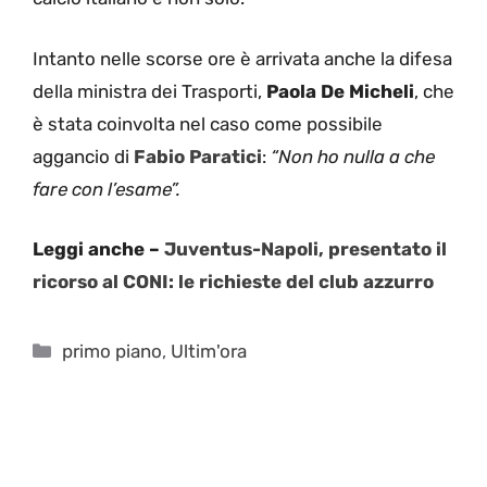
Intanto nelle scorse ore è arrivata anche la difesa
della ministra dei Trasporti,
Paola De Micheli
, che
è stata coinvolta nel caso come possibile
aggancio di
Fabio Paratici
:
“Non ho nulla a che
fare con l’esame”.
Leggi anche –
Juventus-Napoli, presentato il
ricorso al CONI: le richieste del club azzurro
Categorie
primo piano
,
Ultim'ora