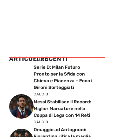
ARTICOLI RECENTI
CALCIO
Serie D: Milan Futuro
Pronto per la Sfida con
Chievo e Piacenza – Ecco i
Gironi Sorteggiati
CALCIO
Messi Stabilisce il Record:
Miglior Marcatore nella
Coppa di Lega con 14 Reti
CALCIO
Omaggio ad Antognoni:
Fiorentina ritira la maglia