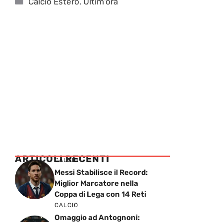
Calcio Estero
,
Ultim'ora
ARTICOLI RECENTI
CALCIO
Messi Stabilisce il Record:
Miglior Marcatore nella
Coppa di Lega con 14 Reti
CALCIO
Omaggio ad Antognoni: