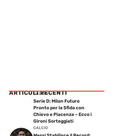
ARTICOLI RECENTI
CALCIO
Serie D: Milan Futuro
Pronto per la Sfida con
Chievo e Piacenza – Ecco i
Gironi Sorteggiati
CALCIO
Messi Stabilisce il Record: