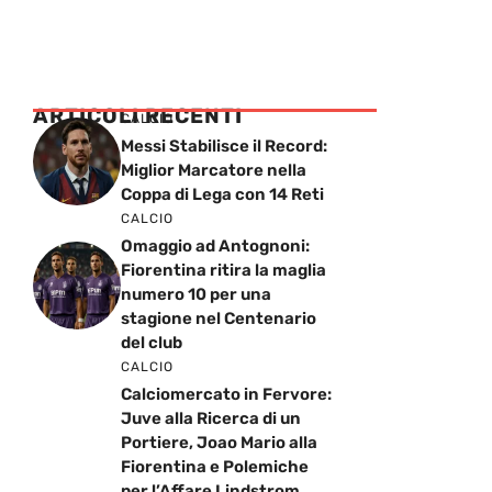
ARTICOLI RECENTI
CALCIO
Messi Stabilisce il Record:
Miglior Marcatore nella
Coppa di Lega con 14 Reti
CALCIO
Omaggio ad Antognoni:
Fiorentina ritira la maglia
numero 10 per una
stagione nel Centenario
del club
CALCIO
Calciomercato in Fervore:
Juve alla Ricerca di un
Portiere, Joao Mario alla
Fiorentina e Polemiche
per l’Affare Lindstrom