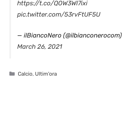
https://t.co/QOW3Wl7ixi
pic.twitter.com/53rvFtUF5U
— ilBiancoNero (@ilbianconerocom)
March 26, 2021
Categorie
Calcio
,
Ultim'ora