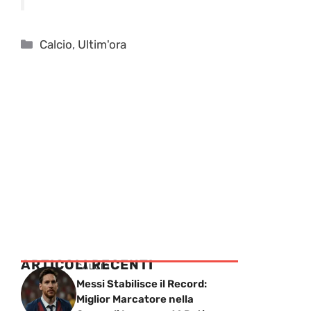
Categorie
Calcio
,
Ultim'ora
ARTICOLI RECENTI
CALCIO
Messi Stabilisce il Record:
Miglior Marcatore nella