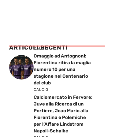
ARTICOLI RECENTI
CALCIO
Omaggio ad Antognoni:
Fiorentina ritira la maglia
numero 10 per una
stagione nel Centenario
del club
CALCIO
Calciomercato in Fervore:
Juve alla Ricerca di un
Portiere, Joao Mario alla
Fiorentina e Polemiche
per l’Affare Lindstrom
Napoli-Schalke