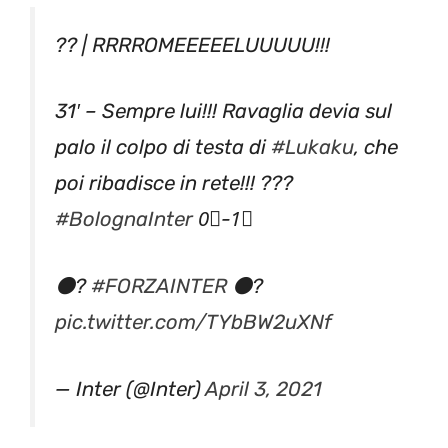
?? | RRRROMEEEEELUUUUU!!!
31′ – Sempre lui!!! Ravaglia devia sul
palo il colpo di testa di
#Lukaku
, che
poi ribadisce in rete!!! ???
#BolognaInter
0⃣-1⃣
⚫️?
#FORZAINTER
⚫️?
pic.twitter.com/TYbBW2uXNf
— Inter (@Inter)
April 3, 2021