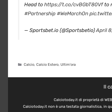
#Partnership
#WeMarchOn
pic.twit
— Sportsbet.io (@Sportsbetio)
April 8
Categorie
Calcio
,
Calcio Estero
,
Ultim'ora
Il 
Calciotoday.it di proprietà di WE
Calciotoday.it non è una testata giornalistica, in 