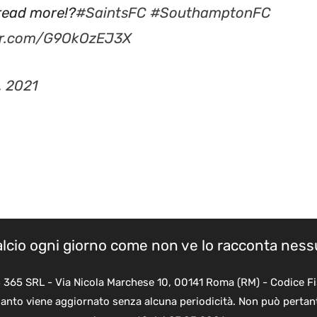
ter.com/G9OkOzEJ3X
, 2021
calcio ogni giorno come non ve lo racconta nes
B 365 SRL - Via Nicola Marchese 10, 00141 Roma (RM) - Codice Fi
quanto viene aggiornato senza alcuna periodicità. Non può pertant
legge n. 62 del 07.03.2001