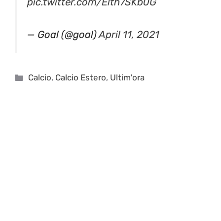
pic.twitter.com/Elth7SKb0G
— Goal (@goal)
April 11, 2021
Categorie
Calcio
,
Calcio Estero
,
Ultim'ora