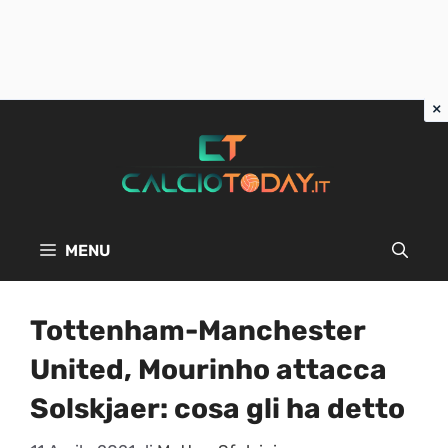
Vai
al
contenuto
MENU
Tottenham-Manchester
United, Mourinho attacca
Solskjaer: cosa gli ha detto