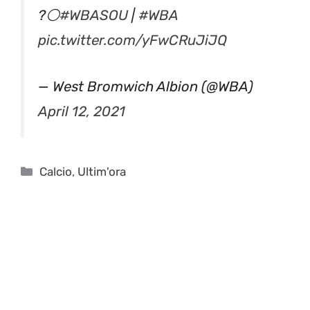
?⚪️
#WBASOU
|
#WBA
pic.twitter.com/yFwCRuJiJQ
— West Bromwich Albion (@WBA)
April 12, 2021
Categorie
Calcio
,
Ultim'ora