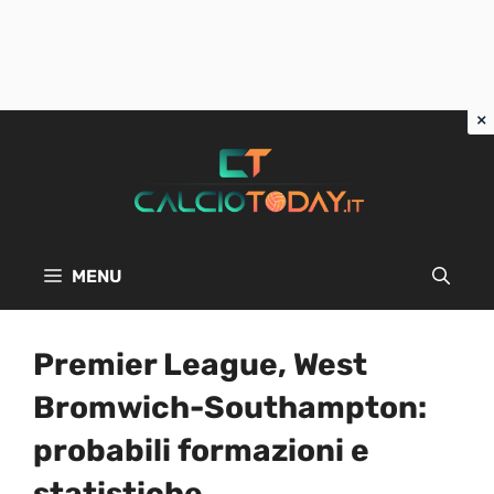
Vai
al
contenuto
MENU
Premier League, West
Bromwich-Southampton:
probabili formazioni e
statistiche