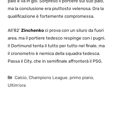
palo e va in gol. Sorpreso il portiere sul suo palo,
ma la conclusione era piuttosto velenosa. Ora la
qualificazione è fortemente compromessa.
All’82’
Zinchenko
ci prova con un siluro da fuori
area, ma il portiere tedesco respinge con i pugni.
Il Dortmund tenta il tutto per tutto nel finale, ma
il cronometro è nemica della squadra tedesca.
Passa il City, che in semifinale affronterà il PSG.
Categorie
Calcio
,
Champions League
,
primo piano
,
Ultim'ora