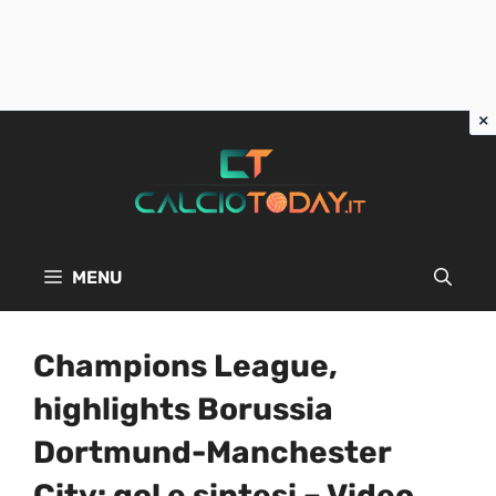
Vai
al
contenuto
MENU
Champions League,
highlights Borussia
Dortmund-Manchester
City: gol e sintesi – Video