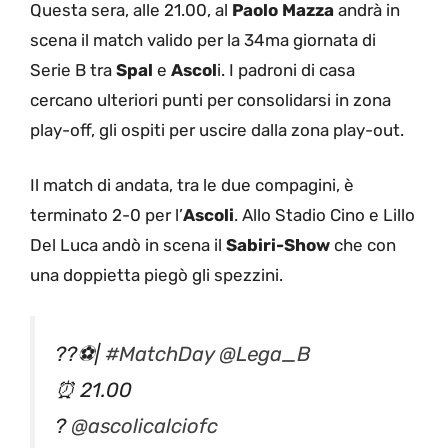
Questa sera, alle 21.00, al
Paolo Mazza
andrà in
scena il match valido per la 34ma giornata di
Serie B tra
Spal
e
Ascol
i. I padroni di casa
cercano ulteriori punti per consolidarsi in zona
play-off, gli ospiti per uscire dalla zona play-out.
Il match di andata, tra le due compagini, è
terminato 2-0 per l’
Ascoli
. Allo Stadio Cino e Lillo
Del Luca andò in scena il
Sabiri-Show
che con
una doppietta piegò gli spezzini.
??⚽️|
#MatchDay
@Lega_B
⏰ 21.00
?
@ascolicalciofc