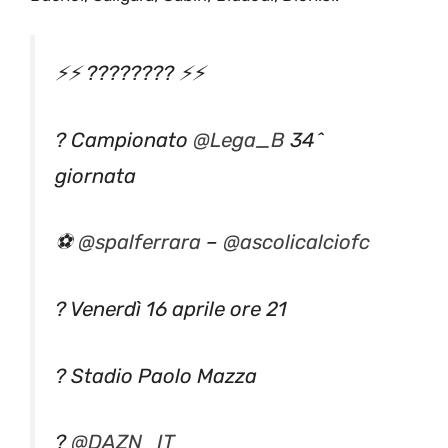
⚡️⚡️ ???????? ⚡️⚡️
? Campionato
@Lega_B
34^
giornata
⚽️
@spalferrara
–
@ascolicalciofc
? Venerdì 16 aprile ore 21
? Stadio Paolo Mazza
?
@DAZN_IT