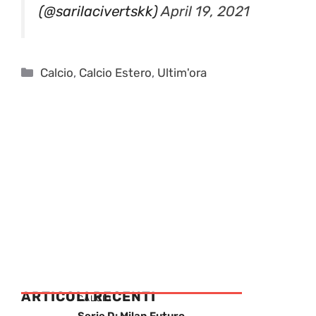
(@sarilacivertskk)
April 19, 2021
Categorie
Calcio
,
Calcio Estero
,
Ultim'ora
ARTICOLI RECENTI
CALCIO