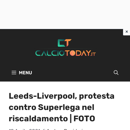
Vai
al
contenuto
MENU
Leeds-Liverpool, protesta
contro Superlega nel
riscaldamento | FOTO