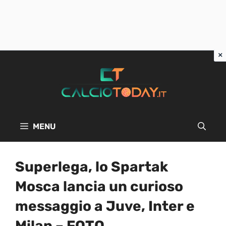
Vai
al
contenuto
MENU
Superlega, lo Spartak
Mosca lancia un curioso
messaggio a Juve, Inter e
Milan – FOTO