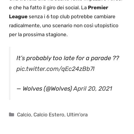
e che ha fatto il giro dei social. La
Premier
League
senza i 6 top club potrebbe cambiare
radicalmente, uno scenario non così utopistico
per la prossima stagione.
It’s probably too late for a parade ??
pic.twitter.com/qEc24zBb7l
— Wolves (@Wolves)
April 20, 2021
Categorie
Calcio
,
Calcio Estero
,
Ultim'ora