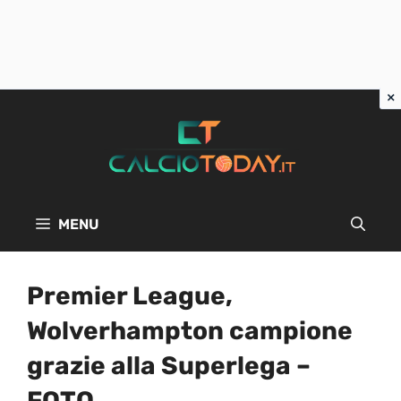
Vai
al
contenuto
MENU
Premier League,
Wolverhampton campione
grazie alla Superlega –
FOTO