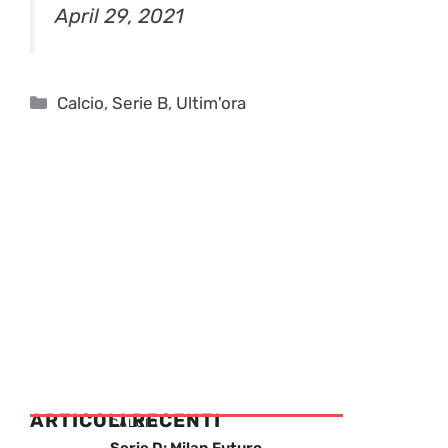
April 29, 2021
Categorie
Calcio
,
Serie B
,
Ultim'ora
ARTICOLI RECENTI
CALCIO