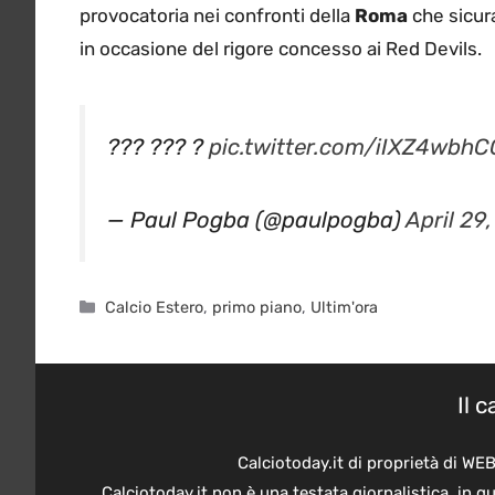
provocatoria nei confronti della
Roma
che sicur
in occasione del rigore concesso ai Red Devils.
??? ??? ?
pic.twitter.com/iIXZ4wbhC
— Paul Pogba (@paulpogba)
April 29
Categorie
Calcio Estero
,
primo piano
,
Ultim'ora
Il 
Calciotoday.it di proprietà di WE
Calciotoday.it non è una testata giornalistica, in 