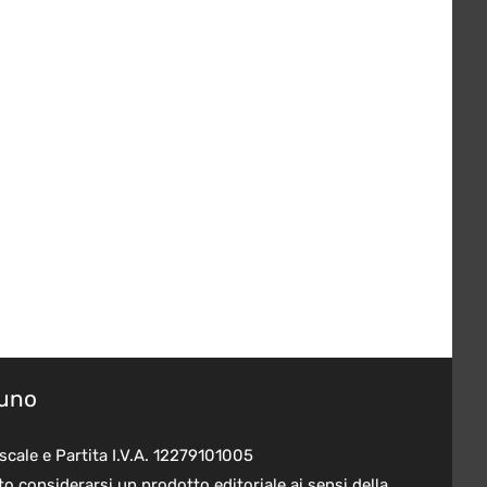
suno
scale e Partita I.V.A. 12279101005
o considerarsi un prodotto editoriale ai sensi della