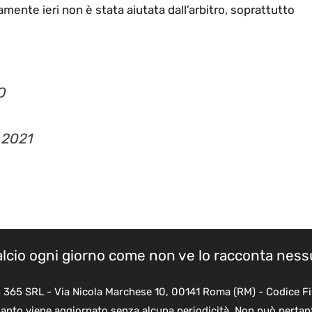
amente ieri non è stata aiutata dall’arbitro, soprattutto
O
, 2021
calcio ogni giorno come non ve lo racconta nes
B 365 SRL - Via Nicola Marchese 10, 00141 Roma (RM) - Codice Fi
quanto viene aggiornato senza alcuna periodicità. Non può pertant