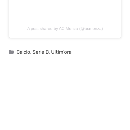
A post shared by AC Monza (@acmonza)
Categorie
Calcio
,
Serie B
,
Ultim'ora