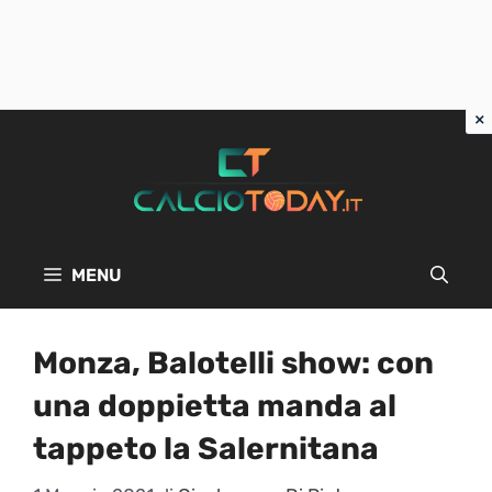
Vai
al
contenuto
MENU
Monza, Balotelli show: con
una doppietta manda al
tappeto la Salernitana