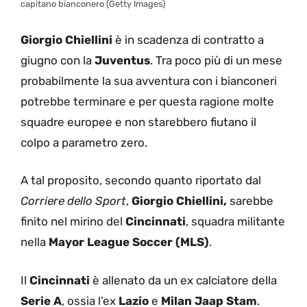
capitano bianconero (Getty Images)
Giorgio Chiellini
è in scadenza di contratto a
giugno con la
Juventus
. Tra poco più di un mese
probabilmente la sua avventura con i bianconeri
potrebbe terminare e per questa ragione molte
squadre europee e non starebbero fiutano il
colpo a parametro zero.
A tal proposito, secondo quanto riportato dal
Corriere dello Sport
,
Giorgio Chiellini,
sarebbe
finito nel mirino del
Cincinnati
, squadra militante
nella
Mayor League Soccer (MLS)
.
Il
Cincinnati
è allenato da un ex calciatore della
Serie A
, ossia l’ex
Lazio
e
Milan
Jaap Stam
.