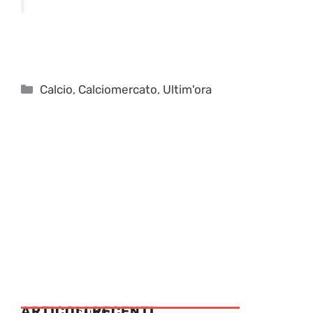
Categorie
Calcio
,
Calciomercato
,
Ultim'ora
ARTICOLI RECENTI
CALCIO