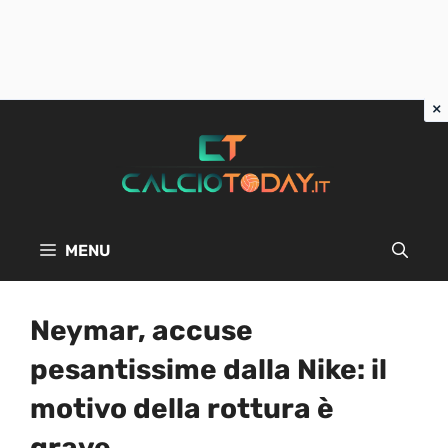
Vai
al
contenuto
MENU
Neymar, accuse
pesantissime dalla Nike: il
motivo della rottura è
grave