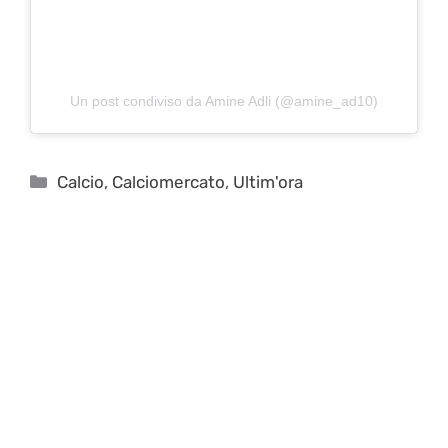
Un post condiviso da Amine Adli (@amine_ad10)
Categorie
Calcio
,
Calciomercato
,
Ultim'ora