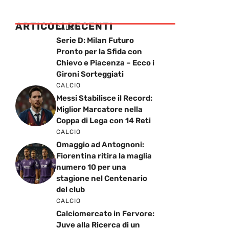
ARTICOLI RECENTI
CALCIO
Serie D: Milan Futuro
Pronto per la Sfida con
Chievo e Piacenza – Ecco i
Gironi Sorteggiati
CALCIO
Messi Stabilisce il Record:
Miglior Marcatore nella
Coppa di Lega con 14 Reti
CALCIO
Omaggio ad Antognoni:
Fiorentina ritira la maglia
numero 10 per una
stagione nel Centenario
del club
CALCIO
Calciomercato in Fervore:
Juve alla Ricerca di un