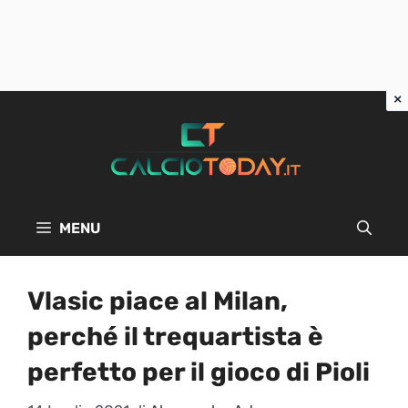
Vai
al
contenuto
MENU
Vlasic piace al Milan,
perché il trequartista è
perfetto per il gioco di Pioli