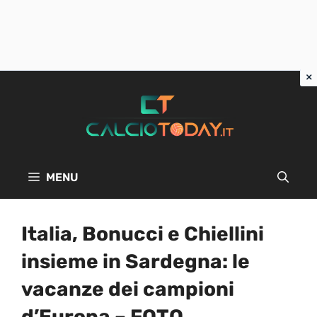
Vai
al
contenuto
MENU
Italia, Bonucci e Chiellini
insieme in Sardegna: le
vacanze dei campioni
d’Europa – FOTO