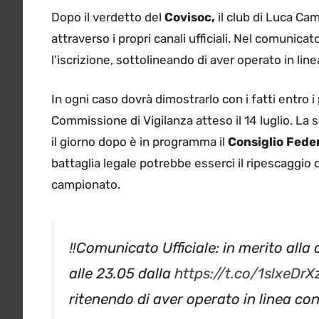
Dopo il verdetto del
Covisoc,
il club di Luca C
attraverso i propri canali ufficiali. Nel comunicat
l’iscrizione, sottolineando di aver operato in lin
In ogni caso dovrà dimostrarlo con i fatti entro 
Commissione di Vigilanza atteso il 14 luglio. La 
il giorno dopo è in programma il
Consiglio Feder
battaglia legale potrebbe esserci il ripescaggio 
campionato.
‼️Comunicato Ufficiale: in merito all
alle 23.05 dalla
https://t.co/1slxeDrX
ritenendo di aver operato in linea con
l’iscrizione al campionato di Serie B