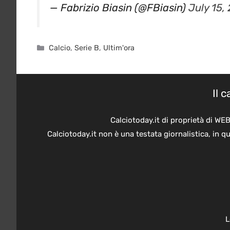
Categorie
Calcio
,
Serie B
,
Ultim'ora
Il 
Calciotoday.it di proprietà di WE
Calciotoday.it non è una testata giornalistica, in 
L