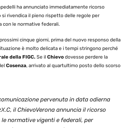
ampedelli ha annunciato immediatamente ricorso
o si rivendica il pieno rispetto delle regole per
ea con le normative federali.
i prossimi cinque giorni, prima del nuovo responso della
situazione è molto delicata e i tempi stringono perché
ale della FIGC.
Se il
Chievo
dovesse perdere la
del
Cosenza
, arrivato al quartultimo posto dello scorso
a comunicazione pervenuta in data odierna
zX
.C, il ChievoVerona annuncia il ricorso
 le normative vigenti e federali, per
 2021/22
pic.twitter.com/HTKz2RXw4e