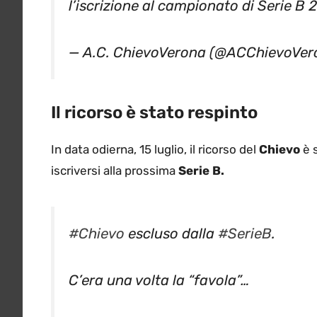
— A.C. ChievoVerona (@ACChievoVe
Il ricorso è stato respinto
In data odierna, 15 luglio, il ricorso del
Chievo
è s
iscriversi alla prossima
Serie B.
#Chievo
escluso dalla
#SerieB
.
C’era una volta la “favola”…
— Fabrizio Biasin (@FBiasin)
July 15,