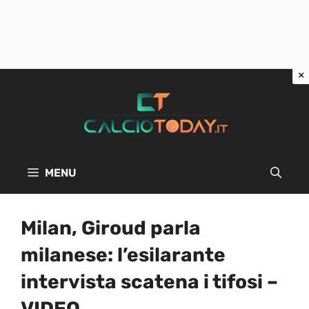
Vai
al
contenuto
MENU
Milan, Giroud parla
milanese: l’esilarante
intervista scatena i tifosi –
VIDEO