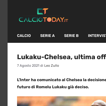
Vai
al
contenuto
CALCIO
SERIE A
SERIE B
INTERVIS
Lukaku-Chelsea, ultima offe
7 Agosto 2021
di
Leo Zullo
L’Inter ha comunicato al Chelsea la decisione s
futuro di Romelu Lukaku già deciso.