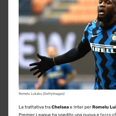
Romelu Lukaku (GettyImages)
La trattativa tra
Chelsea
e Inter per
Romelu Lu
Premier League ha spedito una nuova e
terza of