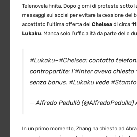
Telenovela finita. Dopo giorni di proteste sotto la
messaggi sui social per evitare la cessione del bo
accettato l’ultima offerta del
Chelsea
di circa
11
Lukaku
. Manca solo l’ufficialità da parte delle d
#Lukaku
–
#Chelsea
: contatto telefon
contropartite: l’
#Inter
aveva chiesto 1
senza bonus.
#Lukaku
vede
#Stamfo
— Alfredo Pedullà (@AlfredoPedulla)
In un primo momento, Zhang ha chiesto ad Abramovi
magnate russo è venuto incontro alle richieste 