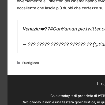
diversamente e i riflettori del cinema hanno evi
eccellente che lascia più dubbi che certezze su
Venezia❤️??
#CanYaman
pic.twitte
— ??? ????? ??????? ?????? ?? (@
Categorie
Fuorigioco
Il 
Calciotoday.it di proprietà di WE
Calciotoday.it non è una testata giornalistica, in 