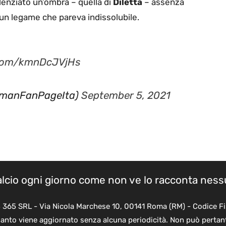
denziato un’ombra – quella di
Diletta
– assenza
 un legame che pareva indissolubile.
r.com/kmnDcJVjHs
YamanFanPageIta)
September 5, 2021
calcio ogni giorno come non ve lo racconta nes
B 365 SRL - Via Nicola Marchese 10, 00141 Roma (RM) - Codice Fi
quanto viene aggiornato senza alcuna periodicità. Non può pertant