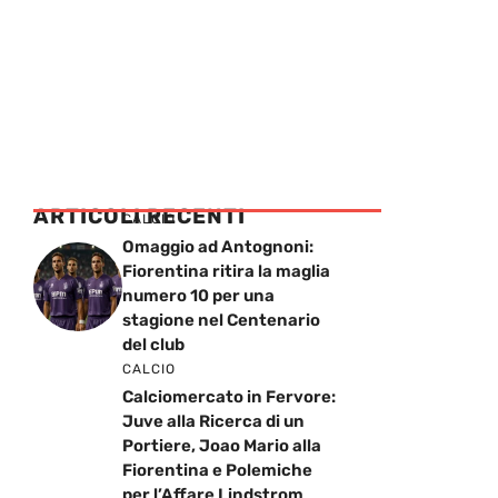
ARTICOLI RECENTI
CALCIO
Omaggio ad Antognoni:
Fiorentina ritira la maglia
numero 10 per una
stagione nel Centenario
del club
CALCIO
Calciomercato in Fervore:
Juve alla Ricerca di un
Portiere, Joao Mario alla
Fiorentina e Polemiche
per l’Affare Lindstrom