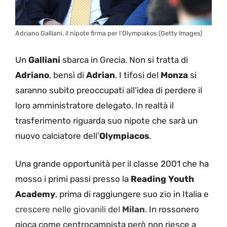
Adriano Galliani, il nipote firma per l’Olympiakos (Getty Images)
Un
Galliani
sbarca in Grecia. Non si tratta di
Adriano
, bensì di
Adrian
. I tifosi del
Monza
si
saranno subito preoccupati all’idea di perdere il
loro amministratore delegato. In realtà il
trasferimento riguarda suo nipote che sarà un
nuovo calciatore dell’
Olympiacos
.
Una grande opportunità per il classe 2001 che ha
mosso i primi passi presso la
Reading Youth
Academy
, prima di raggiungere suo zio in Italia e
crescere nelle giovanili del
Milan
.
In rossonero
gioca come centrocampista però non riesce a