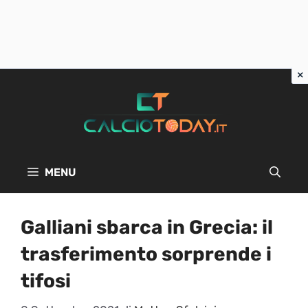
Vai
al
contenuto
MENU
Galliani sbarca in Grecia: il
trasferimento sorprende i
tifosi