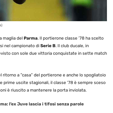
s)
la maglia del
Parma
. Il portierone classe ’78 ha scelto
arsi nel campionato di
Serie B
. Il club ducale, in
revisto con sole due vittoria conquistate in sette match
l ritorno a ”casa” del portierone e anche lo spogliatoio
te prime uscite stagionali, il classe ’78 è sempre sceso
ni è riuscito a mantenere la porta inviolata.
ma: l’ex Juve lascia i tifosi senza parole