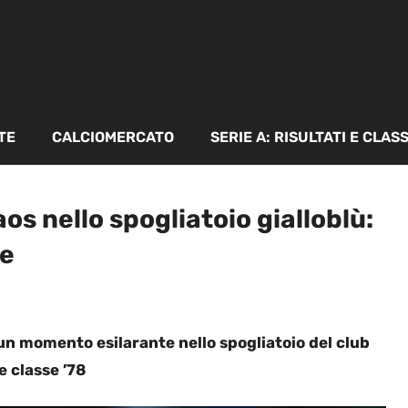
TE
CALCIOMERCATO
SERIE A: RISULTATI E CLAS
os nello spogliatoio gialloblù:
re
 un momento esilarante nello spogliatoio del club
e classe ’78