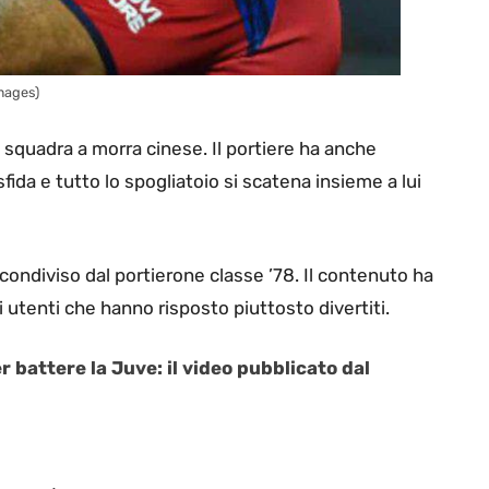
Images)
i squadra a morra cinese. Il portiere ha anche
sfida e tutto lo spogliatoio si scatena insieme a lui
o condiviso dal portierone classe ’78. Il contenuto ha
utenti che hanno risposto piuttosto divertiti.
r battere la Juve: il video pubblicato dal
r.com/j 9 r YXg nW2t