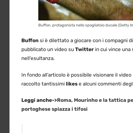
Buffon, protagonista nello spogliatoio ducale (Getty 
Buffon
si è dilettato a giocare con i compagni d
pubblicato un video su
Twitter
in cui vince una 
nell’esultanza.
In fondo all’articolo è possibile visionare il vide
raccolto tantissimi
likes
e alcuni commenti degli 
Leggi anche->
Roma, Mourinho e la tattica pe
portoghese spiazza i tifosi
Ne restava ancora uno… ?
pic.twitte