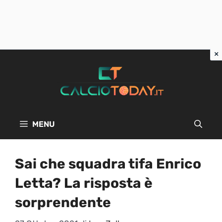
Vai
al
contenuto
MENU
Sai che squadra tifa Enrico
Letta? La risposta è
sorprendente