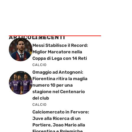
ARTICOLI RECENTI
CALCIO
Messi Stabilisce il Record:
Miglior Marcatore nella
Coppa di Lega con 14 Reti
CALCIO
Omaggio ad Antognoni:
Fiorentina ritira la maglia
numero 10 per una
stagione nel Centenario
del club
CALCIO
Calciomercato in Fervore:
Juve alla Ricerca di un
Portiere, Joao Mario alla
Fiorentina e Polemiche