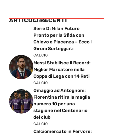
ARTICOLI RECENTI
CALCIO
Serie D: Milan Futuro
Pronto per la Sfida con
Chievo e Piacenza – Ecco i
Gironi Sorteggiati
CALCIO
Messi Stabilisce il Record:
Miglior Marcatore nella
Coppa di Lega con 14 Reti
CALCIO
Omaggio ad Antognoni:
Fiorentina ritira la maglia
numero 10 per una
stagione nel Centenario
del club
CALCIO
Calciomercato in Fervore:
Juve alla Ricerca di un