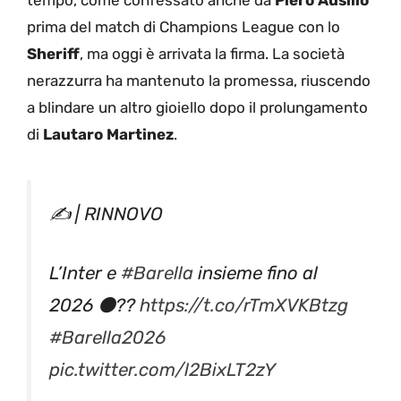
tempo, come confessato anche da
Piero Ausilio
prima del match di Champions League con lo
Sheriff
, ma oggi è arrivata la firma. La società
nerazzurra ha mantenuto la promessa, riuscendo
a blindare un altro gioiello dopo il prolungamento
di
Lautaro
Martinez
.
✍️ | RINNOVO
L’Inter e
#Barella
insieme fino al
2026 ⚫??
https://t.co/rTmXVKBtzg
#Barella2026
pic.twitter.com/l2BixLT2zY