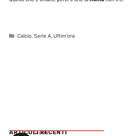
Categorie
Calcio
,
Serie A
,
Ultim'ora
ARTICOLI RECENTI
CALCIO