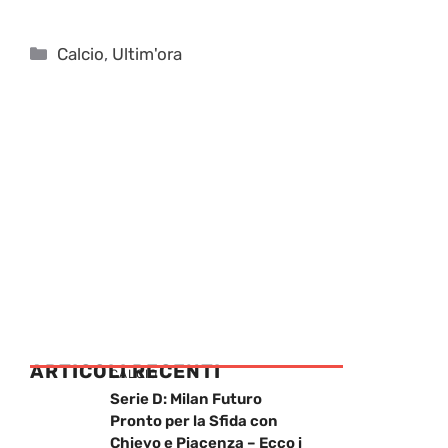
Categorie
Calcio
,
Ultim'ora
ARTICOLI RECENTI
CALCIO
Serie D: Milan Futuro
Pronto per la Sfida con
Chievo e Piacenza – Ecco i