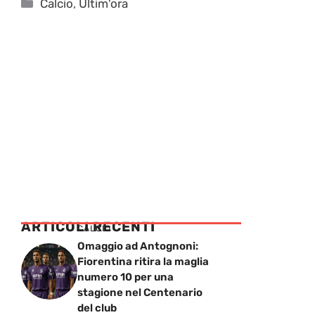
Categorie
Calcio
,
Ultim'ora
ARTICOLI RECENTI
CALCIO
Omaggio ad Antognoni:
Fiorentina ritira la maglia
numero 10 per una
stagione nel Centenario
del club