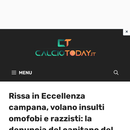
Vai
al
contenuto
MENU
Rissa in Eccellenza
campana, volano insulti
omofobi e razzisti: la
denuncia del capitano del