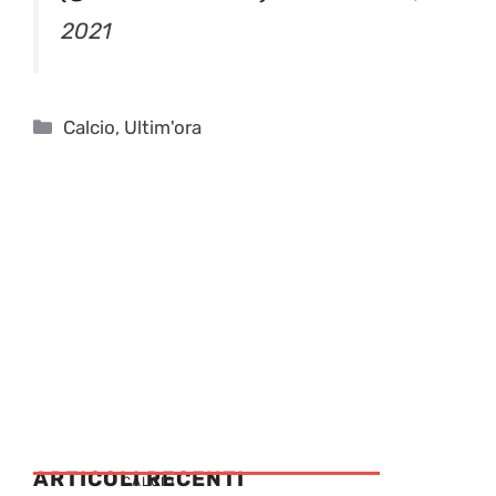
2021
Categorie
Calcio
,
Ultim'ora
ARTICOLI RECENTI
CALCIO