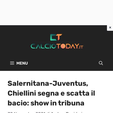
Vai
al
contenuto
MENU
Salernitana-Juventus,
Chiellini segna e scatta il
bacio: show in tribuna