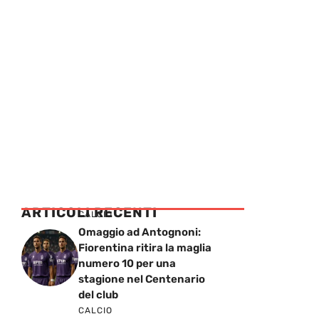
ARTICOLI RECENTI
CALCIO
Omaggio ad Antognoni:
Fiorentina ritira la maglia
numero 10 per una
stagione nel Centenario
del club
CALCIO