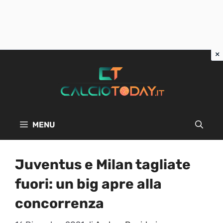
Vai
al
contenuto
MENU
Juventus e Milan tagliate
fuori: un big apre alla
concorrenza