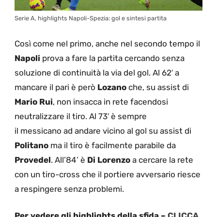
Serie A, highlights Napoli-Spezia: gol e sintesi partita
Così come nel primo, anche nel secondo tempo il
Napoli
prova a fare la partita cercando senza
soluzione di continuità la via del gol. Al 62′ a
mancare il pari è però
Lozano
che, su assist di
Mario Rui
, non insacca in rete facendosi
neutralizzare il tiro. Al 73′ è sempre
il messicano ad andare vicino al gol su assist di
Politano
ma il tiro è facilmente parabile da
Provedel
. All’84’ è
Di Lorenzo
a cercare la rete
con un tiro-cross che il portiere avversario riesce
a respingere senza problemi.
Per vedere gli highlights della sfida –
CLICCA