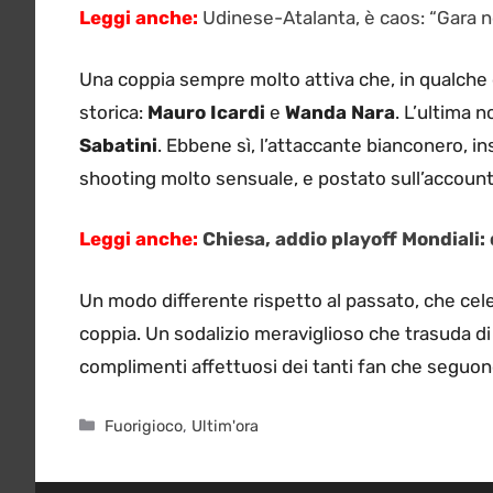
Leggi anche:
Udinese-Atalanta, è caos: “Gara no
Una coppia sempre molto attiva che, in qualche o
storica:
Mauro Icardi
e
Wanda Nara
. L’ultima 
Sabatini
. Ebbene sì, l’attaccante bianconero, 
shooting molto sensuale, e postato sull’account
Leggi anche:
Chiesa, addio playoff Mondiali:
Un modo differente rispetto al passato, che cele
coppia. Un sodalizio meraviglioso che trasuda di
complimenti affettuosi dei tanti fan che seguono
Categorie
Fuorigioco
,
Ultim'ora