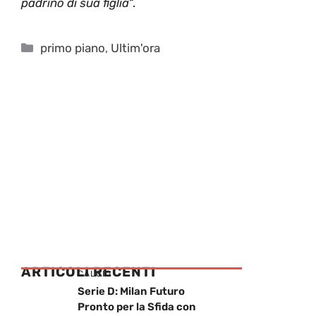
padrino di sua figlia
“.
Categorie
primo piano
,
Ultim'ora
ARTICOLI RECENTI
CALCIO
Serie D: Milan Futuro
Pronto per la Sfida con