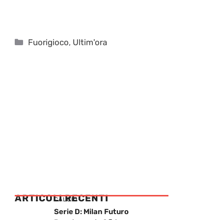
Categorie
Fuorigioco
,
Ultim'ora
ARTICOLI RECENTI
CALCIO
Serie D: Milan Futuro