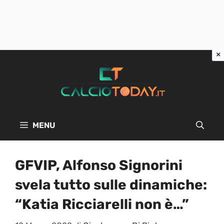
Vai
al
contenuto
MENU
GFVIP, Alfonso Signorini
svela tutto sulle dinamiche:
“Katia Ricciarelli non è…”