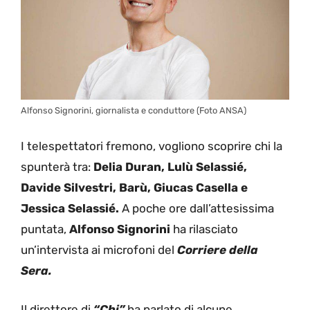
Alfonso Signorini, giornalista e conduttore (Foto ANSA)
I telespettatori fremono, vogliono scoprire chi la
spunterà tra:
Delia Duran, Lulù Selassié,
Davide Silvestri, Barù, Giucas Casella e
Jessica Selassié.
A poche ore dall’attesissima
puntata,
Alfonso Signorini
ha rilasciato
un’intervista ai microfoni del
Corriere della
Sera.
Il direttore di
“Chi”
ha parlato di alcune