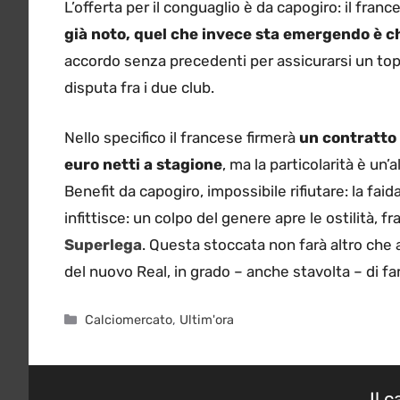
L’offerta per il conguaglio è da capogiro: il fran
già noto, quel che invece sta emergendo è che
accordo senza precedenti per assicurarsi un top 
disputa fra i due club.
Nello specifico il francese firmerà
un contratto d
euro netti a stagione
, ma la particolarità è un’a
Benefit da capogiro, impossibile rifiutare: la faid
infittisce: un colpo del genere apre le ostilità, f
Superlega
. Questa stoccata non farà altro che
del nuovo Real, in grado – anche stavolta – di fa
Categorie
Calciomercato
,
Ultim'ora
Il 