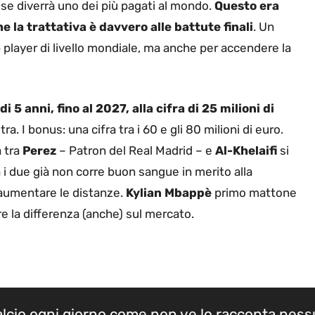
cese diverrà uno dei più pagati al mondo.
Questo era
 la trattativa è davvero alle battute finali
. Un
player di livello mondiale, ma anche per accendere la
i 5 anni, fino al 2027, alla cifra di 25 milioni di
ltra. I bonus: una cifra tra i 60 e gli 80 milioni di euro.
a tra
Perez
– Patron del Real Madrid – e
Al-Khelaifi
si
ra i due già non corre buon sangue in merito alla
 aumentare le distanze.
Kylian Mbappè
primo mattone
re la differenza (anche) sul mercato.
calcio ogni giorno come non ve lo racconta nes