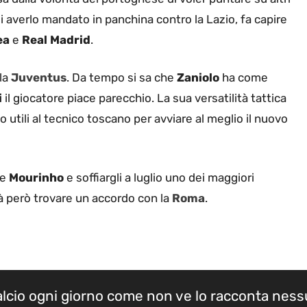
a di averlo mandato in panchina contro la Lazio, fa capire
ea
e
Real Madrid
.
 la
Juventus
. Da tempo si sa che
Zaniolo
ha come
i
il giocatore piace parecchio. La sua versatilità tattica
 utili al tecnico toscano per avviare al meglio il nuovo
re
Mourinho
e soffiargli a luglio uno dei maggiori
virà però trovare un accordo con la
Roma
.
calcio ogni giorno come non ve lo racconta nes