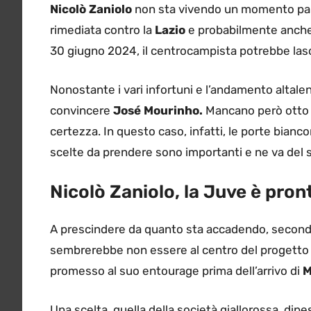
Nicolò Zaniolo
non sta vivendo un momento part
rimediata contro la
Lazio
e probabilmente anche
30 giugno 2024, il centrocampista potrebbe lasci
Nonostante i vari infortuni e l’andamento altalen
convincere
José Mourinho.
Mancano però otto 
certezza. In questo caso, infatti, le porte bianc
scelte da prendere sono importanti e ne va del s
Nicolò Zaniolo, la Juve è pron
A prescindere da quanto sta accadendo, secondo 
sembrerebbe non essere al centro del progetto t
promesso al suo entourage prima dell’arrivo di
M
Una scelta, quella della società giallorossa, dipe