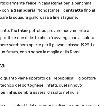
icolarmente felice in casa
Roma
per la panchina
 con la
Sampdoria
. Nonostante il
contratto
fino al
are la squadra giallorossa a fine stagione.
ante, l’ex
Inter
potrebbe provare nuovamente a
partite e non è detto che ciò avvenga con assoluta
onere sarebbero aperte per il giovane classe 1999. Le
uo futuro, con o senza la maglia della Roma.
ta
quanto viene riportato da ‘Repubblica’, il giocatore
ecnico del portoghese. Infatti, quel rinnovo
ourinho
, sembra essersi dissolto nel nulla.
sa dalla volontà del portoghese di voler puntare su altri